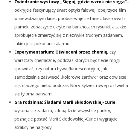
Zwiedzanie wystawy „Sięgaj, gdzie wzrok nie sięga”
–
odkryjcie fascynujący świat optyki falowej, obejrzycie film
w niewidzialnym kinie, poobserwujecie taniec laserowych
plamek, zobaczycie ukryte na banknotach rysunki, a także
spróbujecie zmierzyć się z niezwykle trudnym zadaniem,
jakim jest pokonanie alarmu.
Experymentarium: Oświeceni przez chemię
, czyli
warsztaty chemiczne, podczas których będziecie mogli
sprawdzić, czy natura bywa fluorescencyjna, jak
samodzielnie zaświecić „kolorowe żarówki” oraz dowiecie
się, dlaczego niebo podczas Nocy Sylwestrowej rozświetla
się tyloma barwami.
Gra rodzinna: Śladami Marii Skłodowskiej-Curie:
wykonajcie zadania, zdobądźcie wszystkie punkty,
poznajcie postać Marii Skłodowskiej-Curie i wygrajcie
atrakcyjne nagrody!