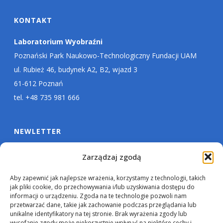
KONTAKT
Laboratorium Wyobraźni
Poznański Park Naukowo-Technologiczny Fundacji UAM
ul. Rubież 46, budynek A2, B2, wjazd 3
61-612 Poznań
tel. +48 735 981 666
NEWLETTER
Zarządzaj zgodą
Aby zapewnić jak najlepsze wrażenia, korzystamy z technologii, takich
jak pliki cookie, do przechowywania i/lub uzyskiwania dostępu do
informacji o urządzeniu. Zgoda na te technologie pozwoli nam
przetwarzać dane, takie jak zachowanie podczas przeglądania lub
unikalne identyfikatory na tej stronie. Brak wyrażenia zgody lub
wycofanie zgody może niekorzystnie wpłynąć na niektóre cechy i