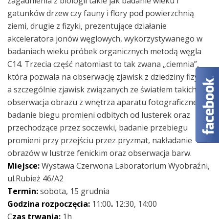
zagadnienia z biologii takie jak badanie wieku i
gatunków drzew czy fauny i flory pod powierzchnią
ziemi, drugie z fizyki, prezentujące działanie
akceleratora jonów węglowych, wykorzystywanego w
badaniach wieku próbek organicznych metodą węgla
C14. Trzecia część natomiast to tak zwana „ciemnia”,
która pozwala na obserwację zjawisk z dziedziny fizyki,
a szczególnie zjawisk związanych ze światłem takich jak
obserwacja obrazu z wnętrza aparatu fotograficznego,
badanie biegu promieni odbitych od lusterek oraz
przechodzące przez soczewki, badanie przebiegu
promieni przy przejściu przez pryzmat, nakładanie
obrazów w lustrze fenickim oraz obserwacja barw.
Miejsce:
Wystawa Czerwona Laboratorium Wyobraźni,
ul.Rubież 46/A2
Termin:
sobota, 15 grudnia
Godzina rozpoczęcia:
11:00
.
12:30, 14:00
C
zas trwania:
1h