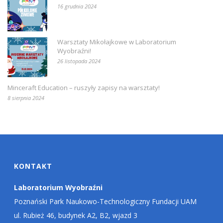
16 grudnia 2024
Warsztaty Mikołajkowe w Laboratorium
Wyobraźni!
26 listopada 2024
Minceraft Education – ruszyły zapisy na warsztaty!
8 sierpnia 2024
KONTAKT
Laboratorium Wyobraźni
Poznański Park Naukowo-Technologiczny Fundacji UAM
ul. Rubież 46, budynek A2, B2, wjazd 3