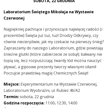
SOBOTA, 22 GRUDNIA
Laboratorium Świętego Mikołaja na Wystawie
Czerwonej
Najpiękniej pachnące i przynoszące najwięcej radości (i
prezentów) Święta już tuż, tuż! Drodzy Odkrywcy, czy
równie niecierpliwie, jak my czekacie na pierwszy śnieg?
Zapraszamy do naszego Laboratorium, gdzie powstają
śnieżne glutki (które zabierzecie ze sobą!); bałwany nie
topią się, lecz rozpuszczają; twardy lód można nauczyć
pływać, a gipsowe prezenty tworzy własnymi siłami!
Poczujcie prawdziwą magię Chemicznych Świąt!
Miejsce:
Experymentarium na Wystawie Czerwonej,
Laboratorium Wyobraźni, ul. Rubież 46/A2
Termin:
sobota, 22 grudnia
Godzina rozpoczęcia:
11:00
.
12:30, 14:00