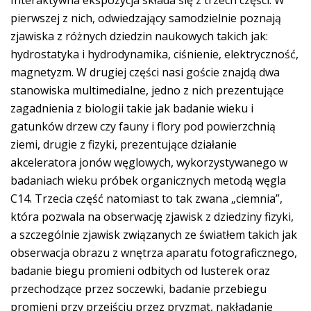
pierwszej z nich, odwiedzający samodzielnie poznają
zjawiska z różnych dziedzin naukowych takich jak:
hydrostatyka i hydrodynamika, ciśnienie, elektryczność,
magnetyzm. W drugiej części nasi goście znajdą dwa
stanowiska multimedialne, jedno z nich prezentujące
zagadnienia z biologii takie jak badanie wieku i
gatunków drzew czy fauny i flory pod powierzchnią
ziemi, drugie z fizyki, prezentujące działanie
akceleratora jonów węglowych, wykorzystywanego w
badaniach wieku próbek organicznych metodą węgla
C14. Trzecia część natomiast to tak zwana „ciemnia”,
która pozwala na obserwację zjawisk z dziedziny fizyki,
a szczególnie zjawisk związanych ze światłem takich jak
obserwacja obrazu z wnętrza aparatu fotograficznego,
badanie biegu promieni odbitych od lusterek oraz
przechodzące przez soczewki, badanie przebiegu
promieni przy przejściu przez pryzmat, nakładanie