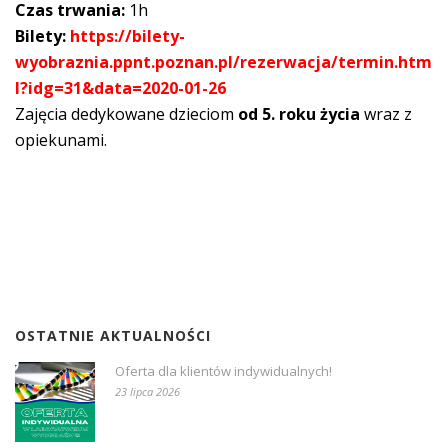
Czas trwania:
1h
Bilety:
https://bilety-
wyobraznia.ppnt.poznan.pl/rezerwacja/termin.htm
l?idg=31&data=2020-01-26
Zajęcia dedykowane dzieciom
od 5. roku życia
wraz z
opiekunami.
OSTATNIE AKTUALNOŚCI
Oferta dla klientów indywidualnych!
23 lipca 2026