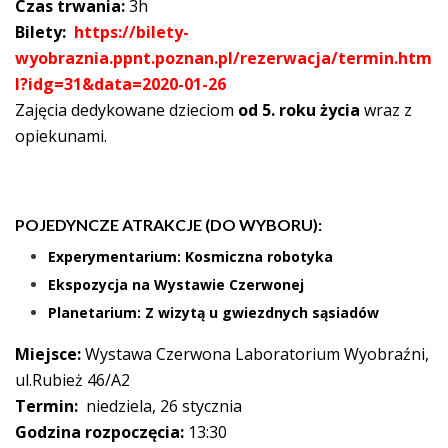
Czas trwania:
3h
Bilety:
https://bilety-
wyobraznia.ppnt.poznan.pl/rezerwacja/termin.htm
l?idg=31&data=2020-01-26
Zajęcia dedykowane dzieciom
od 5. roku życia
wraz z
opiekunami.
POJEDYNCZE ATRAKCJE (DO WYBORU):
Experymentarium: Kosmiczna robotyka
Ekspozycja na Wystawie Czerwonej
Planetarium: Z wizytą u gwiezdnych sąsiadów
Miejsce:
Wystawa Czerwona Laboratorium Wyobraźni,
ul.Rubież 46/A2
Termin:
niedziela, 26 stycznia
Godzina rozpoczęcia:
13:30