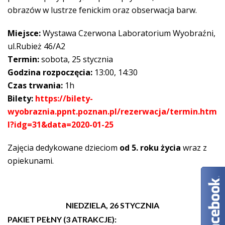
obrazów w lustrze fenickim oraz obserwacja barw.
Miejsce:
Wystawa Czerwona Laboratorium Wyobraźni,
ul.Rubież 46/A2
Termin:
sobota, 25 stycznia
Godzina rozpoczęcia:
13:00, 14:30
Czas trwania:
1h
Bilety:
https://bilety-
wyobraznia.ppnt.poznan.pl/rezerwacja/termin.htm
l?idg=31&data=2020-01-25
Zajęcia dedykowane dzieciom
od 5. roku życia
wraz z
opiekunami.
NIEDZIELA,
26 STYCZNIA
PAKIET PEŁNY (
3 ATRAKCJE
):