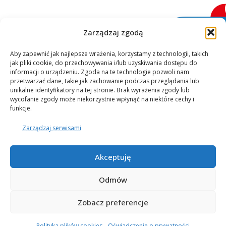
Zarządzaj zgodą
Aby zapewnić jak najlepsze wrażenia, korzystamy z technologii, takich
jak pliki cookie, do przechowywania i/lub uzyskiwania dostępu do
informacji o urządzeniu. Zgoda na te technologie pozwoli nam
przetwarzać dane, takie jak zachowanie podczas przeglądania lub
unikalne identyfikatory na tej stronie. Brak wyrażenia zgody lub
wycofanie zgody może niekorzystnie wpłynąć na niektóre cechy i
ZAPISZ SIĘ
funkcje.
NA NEWSLETTER
Zarządzaj serwisami
Akceptuję
>
DLA NAUCZYCIELI
Odmów
>
DLA RODZICÓW
Zobacz preferencje
Polityka plików cookies
Oświadczenie o prywatności