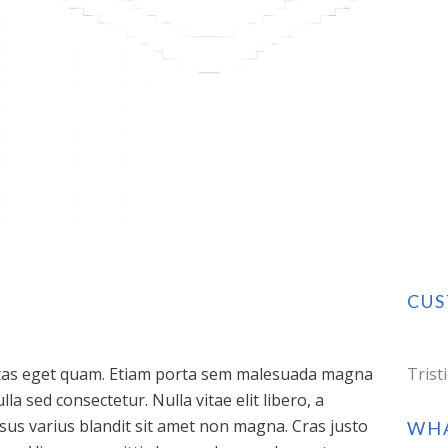
CU
egestas eget quam. Etiam porta sem malesuada magna
Trist
a sed consectetur. Nulla vitae elit libero, a
us varius blandit sit amet non magna. Cras justo
WHA