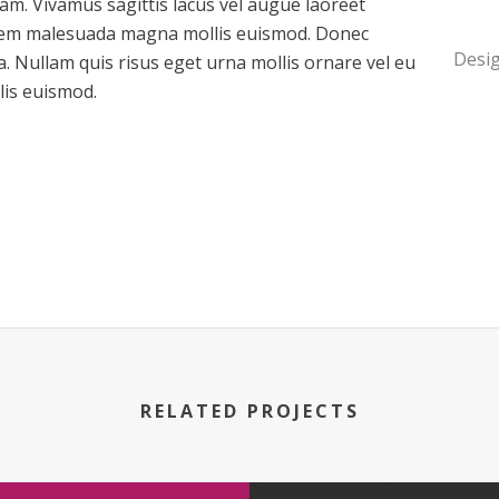
quam. Vivamus sagittis lacus vel augue laoreet
 sem malesuada magna mollis euismod. Donec
Desig
a. Nullam quis risus eget urna mollis ornare vel eu
is euismod.
RELATED PROJECTS