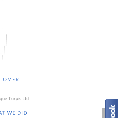
STOMER
ique Turpis Ltd.
T WE DID