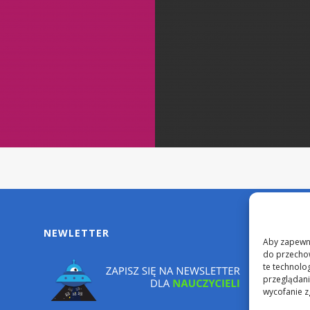
NEWLETTER
Aby zapewnić
do przechow
te technolo
przeglądania
wycofanie z